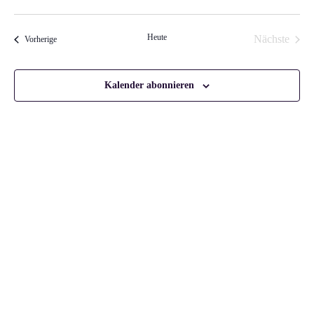
Datum
wählen.
Heute
Nächste
Veranstaltungen
Vorherige
Veranstal
Kalender abonnieren