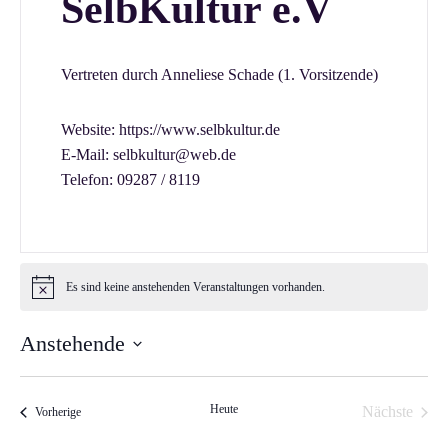
SelbKultur e.V
Vertreten durch Anneliese Schade (1. Vorsitzende)
Website:
https://www.selbkultur.de
E-Mail:
selbkultur@web.de
Telefon:
09287 / 8119
Es sind keine anstehenden Veranstaltungen vorhanden.
Anstehende
Datum
wählen.
Heute
Nächste
Veranstaltungen
Vorherige
Veranstal