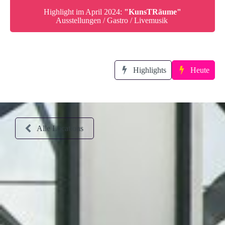
Highlight im April 2024:
"KunsTRäume"
Ausstellungen / Gastro / Livemusik
Highlights
Heute
Alle Locations