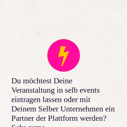
i
d
g
A
a
t
n
i
s
o
i
n
c
h
Du möchtest Deine
t
Veranstaltung in selb events
e
eintragen lassen oder mit
Deinem Selber Unternehmen ein
n
Partner der Plattform werden?
,