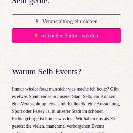
Sehr gerne.
N
a
Veranstaltung einreichen
v
offizieller Partner werden
i
g
a
Warum Selb Events?
t
i
Immer wieder fragt man sich: was mache ich heute? Gibt
es etwas Spannendes in unserer Stadt Selb, ein Konzert,
o
eine Veranstaltung, etwas mit Kulinarik, eine Ausstellung,
n
Sport oder Feste? Ja, in unserer Stadt im schönen
Fichtelgebirge ist immer was los. Wir haben uns als Ziel
gesetzt die vielen, manchmal verborgenen Events